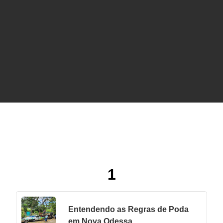
certo para podar sua árvore
1
Entendendo as Regras de Poda
em Nova Odessa