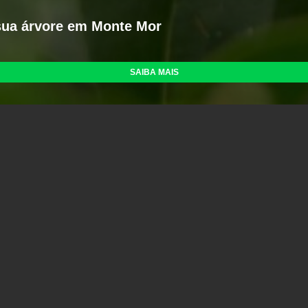
sua árvore em Monte Mor
SAIBA MAIS