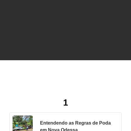
certo para podar sua árvore
1
Entendendo as Regras de Poda
em Nova Odessa